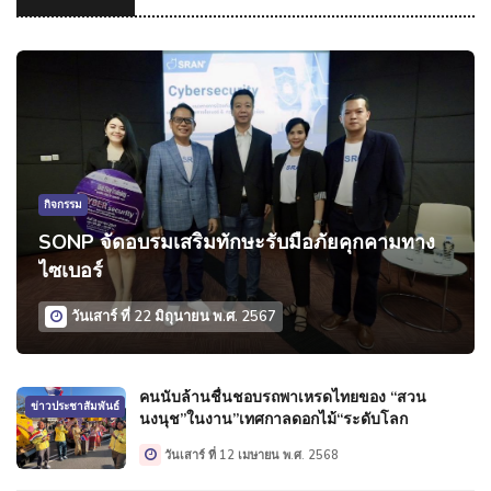
กิจกรรม
SONP จัดอบรมเสริมทักษะรับมือภัยคุกคามทาง
ไซเบอร์
วันเสาร์ ที่ 22 มิถุนายน พ.ศ. 2567
คนนับล้านชื่นชอบรถพาเหรดไทยของ “สวน
ข่าวประชาสัมพันธ์
นงนุช”ในงาน”เทศกาลดอกไม้“ระดับโลก
วันเสาร์ ที่ 12 เมษายน พ.ศ. 2568