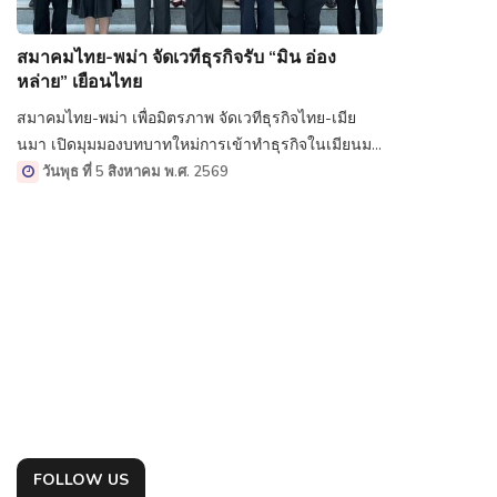
สมาคมไทย-พม่า จัดเวทีธุรกิจรับ “มิน อ่อง
หล่าย” เยือนไทย
สมาคมไทย-พม่า เพื่อมิตรภาพ จัดเวทีธุรกิจไทย-เมีย
นมา เปิดมุมมองบทบาทใหม่การเข้าทำธุรกิจในเมียนมา
ทั้งธุรกิจใหม่ โอกาสใหม่ และการเติบโตใหม่ พร้อมเปิด
วันพุธ ที่ 5 สิงหาคม พ.ศ. 2569
เวทีเชิญ “นายกฯอนุทิน” และ “พล.อ.อาวุโส มิน อ่อง
หล่าย ประธานาธิบดีเมียนมา ระหว่างมาเยือนไทย ร่วม
กล่าวปาฐกถาพิเศษ กับนักธุรกิจไทย-เมียนมาด้วย ที่ศูนย์
การประชุมแห่งชาติสิริกิติ์
FOLLOW US