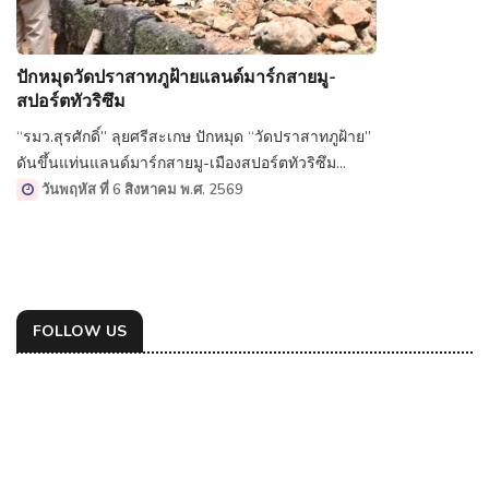
ปักหมุดวัดปราสาทภูฝ้ายแลนด์มาร์กสายมู-
สปอร์ตทัวริซึม
“รมว.สุรศักดิ์” ลุยศรีสะเกษ ปักหมุด “วัดปราสาทภูฝ้าย”
ดันขึ้นแท่นแลนด์มาร์กสายมู-เมืองสปอร์ตทัวริซึม
พร้อมชงโครงการสร้าง “สกายวอล์ก” ชมทิวทัศน์
วันพฤหัส ที่ 6 สิงหาคม พ.ศ. 2569
ภูเขาไฟโบราณ ชี้ เป็นการขับเคลื่อนเศรษฐกิจตาม
นโยบาย “10 พลัส” ของรัฐบาล
FOLLOW US