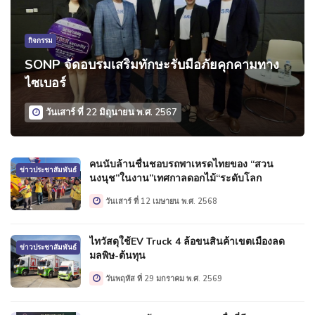
กิจกรรม
SONP จัดอบรมเสริมทักษะรับมือภัยคุกคามทาง
ไซเบอร์
วันเสาร์ ที่ 22 มิถุนายน พ.ศ. 2567
คนนับล้านชื่นชอบรถพาเหรดไทยของ “สวน
ข่าวประชาสัมพันธ์
นงนุช”ในงาน”เทศกาลดอกไม้“ระดับโลก
วันเสาร์ ที่ 12 เมษายน พ.ศ. 2568
ไทวัสดุใช้EV Truck 4 ล้อขนสินค้าเขตเมืองลด
ข่าวประชาสัมพันธ์
มลพิษ-ต้นทุน
วันพฤหัส ที่ 29 มกราคม พ.ศ. 2569