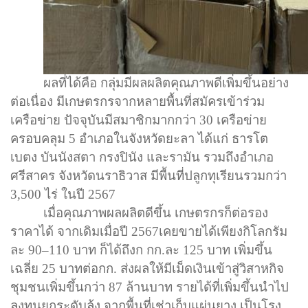
ผลที่ได้คือ กลุ่มมีผลผลิตคุณภาพดีเพิ่มขึ้นอย่าง
ต่อเนื่อง มีเกษตรกรจากหลายพื้นที่สมัครเข้าร่วม
เครือข่าย ปัจจุบันมีสมาชิกมากกว่า
30
เครือข่าย
ครอบคลุม
5
อำเภอในจังหวัดยะลา ได้แก่ ธารโต
เบตง บันนังสตา กรงปินัง และรามัน รวมถึงอำเภอ
ศรีสาคร จังหวัดนราธิวาส มีพื้นที่ปลูกทุเรียนรวมกว่า
3,500
ไร่ ในปี
2567
เมื่อคุณภาพผลผลิตดีขึ้น เกษตรกรก็ต่อรอง
ราคาได้ จากเดิมเมื่อปี
2567
เคยขายได้เพียงกิโลกรัม
ละ
90–110
บาท ก็ได้ถึงก กก.ละ
125
บาท เพิ่มขึ้น
เฉลี่ย
25
บาทต่อกก. ส่งผลให้มีเม็ดเงินเข้าสู่วิสาหกิจ
ชุมชนเพิ่มขึ้นกว่า
87
ล้านบาท รายได้ที่เพิ่มขึ้นนำไป
ลงทุนยกระดับล้ง จากพื้นที่เช่าเก็บแผ่นยาง เป็นโรง